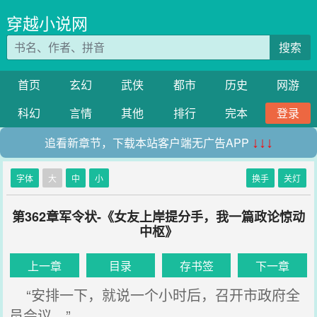
穿越小说网
搜索
首页
玄幻
武侠
都市
历史
网游
科幻
言情
其他
排行
完本
登录
追看新章节，下载本站客户端无广告APP
↓↓↓
字体
大
中
小
换手
关灯
第362章军令状-《女友上岸提分手，我一篇政论惊动
中枢》
上一章
目录
存书签
下一章
“安排一下，就说一个小时后，召开市政府全
员会议。”