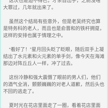
这次也是迫不得已，才亲自出手，之前没啥
大罪过，几年就出来了。
虽然这个结局有些意外，但是老吴终究也算
是特务科的老人，而且也是俞晋和的铁杆拥趸，
这样的安排也属于情理之中。
“看好了！”星月回头眨了眨眼，随后双手上凝
结出了水元素和火元素的单手剑，像今天在海滩
那边对阵丘丘人一样，冲了过去。
这份冷静和强大震慑了眼前的男人们，他们
的酒气全消，颤颤巍巍的对老人道歉，然后头也
不回的逃走了。
夏时光在花店里面走了一圈，看着花店里面