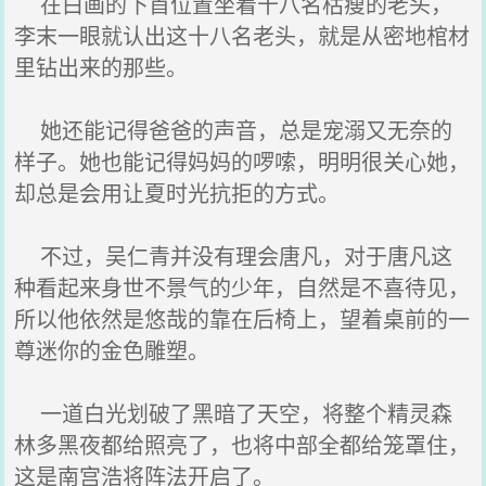
在白画的下首位置坐着十八名枯瘦的老头，
李末一眼就认出这十八名老头，就是从密地棺材
里钻出来的那些。
她还能记得爸爸的声音，总是宠溺又无奈的
样子。她也能记得妈妈的啰嗦，明明很关心她，
却总是会用让夏时光抗拒的方式。
不过，吴仁青并没有理会唐凡，对于唐凡这
种看起来身世不景气的少年，自然是不喜待见，
所以他依然是悠哉的靠在后椅上，望着桌前的一
尊迷你的金色雕塑。
一道白光划破了黑暗了天空，将整个精灵森
林多黑夜都给照亮了，也将中部全都给笼罩住，
这是南宫浩将阵法开启了。