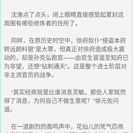
沈渔点了点头，闭上眼睛直接感受起夏封这
周围有哪些修炼者的住所了。
同样，在原历史时空中，徐府奴仆“侵盗本府
转运颜料银”是大罪，但真正对徐府造成极大震
动的，却是孙克弘跑官——由官生冒滥至知府已
为非望，还想“钻刺通天”。这是整个进士阶层对
非主流官员的战争。
“其实经商就是比谁消息灵敏。那些人家既然
得了消息，为何自己不做生意呢？”徐元佐问
道。
在一道剧烈的轰鸣声中，花仙儿的死气匹练