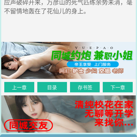
应声破碎开来，万彦山的死气匹练余势未消，毫
不留情地轰在了花仙儿的身上。
上一章
目录
存书签
下一章