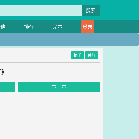
搜索
其他
排行
完本
登录
换手
关灯
了》
下一章