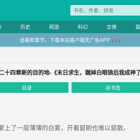
市
历史
网游
科幻
言情
追看新章节，下载本站客户端无广告APP
↓↓↓
二十四章新的目的地-《末日求生，踹掉白眼狼后我成神
目录
存书签
上了一层薄薄的白雾，开着窗刷也难以驱散。