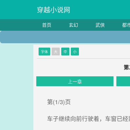
穿越小说网
首页
玄幻
武侠
都
字体
大
中
小
第
上一章
第(1/3)页
车子继续向前行驶着，车窗已经蒙