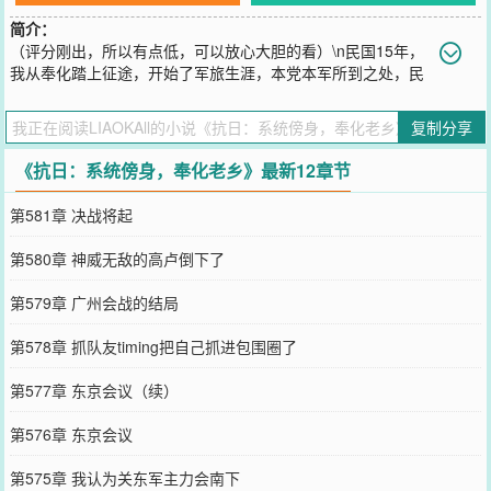
简介：
（评分刚出，所以有点低，可以放心大胆的看）\n民国15年，
我从奉化踏上征途，开始了军旅生涯，本党本军所到之处，民
众竭诚欢迎，真可谓是占尽天时，那种勃勃生机，万物竞发的境界，
犹在眼前，短短数年后，淞沪竟至于一变而为我的葬身之地了吗！？
复制分享
无论怎么讲，会战兵力是八十万对三十万，优势在我！！！\n看着远
处的淞沪地区，来自宁波的奉化老乡胡宇暗暗打气。\n就在胡宇的心
《抗日：系统傍身，奉化老乡》最新12章节
情有些沉重时，一个声音在脑海中响起：“叮……抗日武装系统已绑
定……”\n闻言，胡宇哈哈大笑，道：“无论怎么讲，优势真在
第581章 决战将起
我！！！”\n（抗战爽文，但不是无脑爽，也不是抗日神剧，可以放心
大胆的入……）
第580章 神威无敌的高卢倒下了
您要是觉得《
抗日：系统傍身，奉化老乡
》还不错的话请不要忘记向
您QQ群和微博微信里的朋友推荐哦！
第579章 广州会战的结局
第578章 抓队友timing把自己抓进包围圈了
第577章 东京会议（续）
第576章 东京会议
第575章 我认为关东军主力会南下