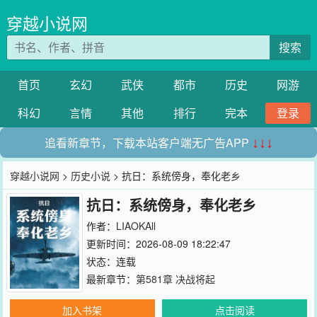
穿越小说网
搜索
首页
玄幻
武侠
都市
历史
网游
科幻
言情
其他
排行
完本
登录
追看新章节，下载本站客户端无广告APP
↓↓↓
穿越小说网
>
历史小说
> 抗日：系统傍身，奉化老乡
抗日：系统傍身，奉化老乡
作者：
LIAOKAll
更新时间：2026-08-09 18:22:47
状态：连载
最新章节：
第581章 决战将起
加入书架
点击阅读