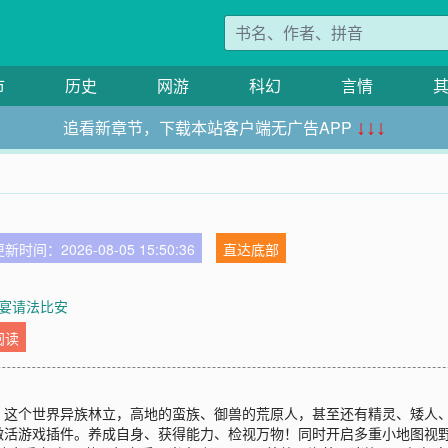
市
历史
网游
科幻
言情
追看新章节，下载本站客户端无广告APP
↓↓↓
新时间：2026-08-05 15:50:36
直达底部
 宴请法比安
阅读
。这个世界异族林立，高地的蛮族、御兽的荒原人，甚至还有精灵、矮人
激活游戏插件。养成自身、获得能力、检视万物！同时开启多重小地图视