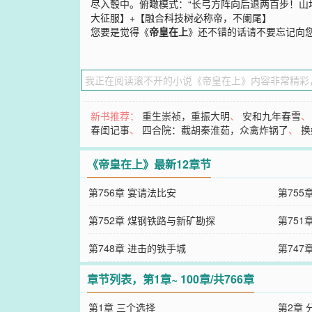
尽入彀中。俯瞰模式：“长弓方阵向后退两百步！山
大征服】+【融合科技树必称帝，不阑尾】
您要是觉得《
帝皇在上
》还不错的话请不要忘记向
新书推荐：
重生崇祯，重振大明
、
安和九年春雪
春闺记事
、
四合院：截胡秦淮茹，众禽炸锅了
、
换
《帝皇在上》最新12章节
第756章 宴请法比安
第755
第752章 煤钢铁路与新矿勘探
第75
第748章 进击的铁手城
第74
章节列表，第1章~ 100章/共766章
第1章 三个选择
第2章 