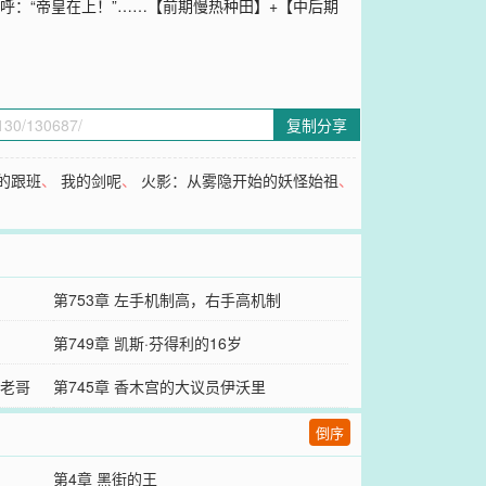
呼：“帝皇在上！”……【前期慢热种田】+【中后期
复制分享
的跟班
、
我的剑呢
、
火影：从雾隐开始的妖怪始祖
、
第753章 左手机制高，右手高机制
第749章 凯斯·芬得利的16岁
了老哥
第745章 香木宫的大议员伊沃里
倒序
第4章 黑街的王