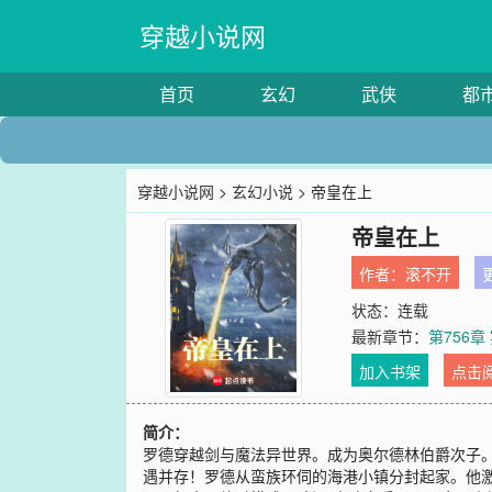
穿越小说网
首页
玄幻
武侠
都
穿越小说网
>
玄幻小说
> 帝皇在上
帝皇在上
作者：
滚不开
更
状态：连载
最新章节：
第756章
加入书架
点击
简介：
罗德穿越剑与魔法异世界。成为奥尔德林伯爵次子
遇并存！罗德从蛮族环伺的海港小镇分封起家。他