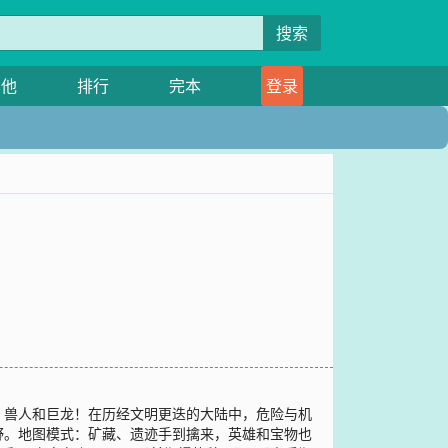
搜索
其他
排行
完本
登录
、兽人和巨龙！在历经文明更迭的大陆中，危险与机
野。地图模式：矿藏、遗迹手到擒来，英雄和宝物也