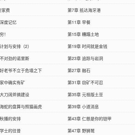
安家费
第7章 抵达海牙港
 深度记忆
第11章 早餐
 穷！
第15章 糟蹋土地
 计划与安排（2）
第19章 时间就是金钱
 不对劲的诺里斯
第23章 追踪与岩洞
章 好老爷不立于危墙之下
第27章 融石
 家中确实有矿
第31章 窃矿不可忍
 大刀阔斧搞建设
第35章 元祖版土豆
章 海蛇的盘算与照猫画虎
第39章 小道消息
 秋播的安排
第43章 仁慈是你的铠甲
 学士的往昔
第47章 野狮鹫