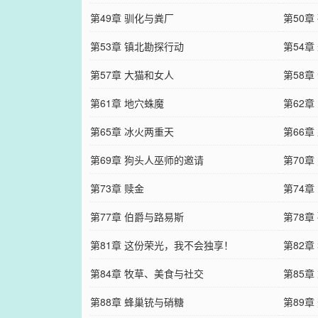
第49章 驯化与粪厂
第50章
第53章 镇北勘探行动
第54章
第57章 大猫和女人
第58章
第61章 地穴蛛魔
第62章
第65章 冰火两重天
第66章
第69章 狗头人巫师的邀请
第70章
第73章 赎金
第74章
第77章 伯爵与路易斯
第78章
第81章 这份荣光，我不会独享！
第82
第84章 牧草、美食与社交
第85
第88章 蜂巢铳与硝糖
第89