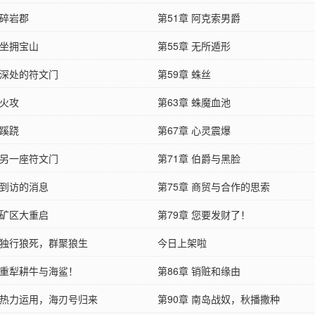
 碎岩郡
第51章 阿克索男爵
 坐拥宝山
第55章 无所遁形
 深处的符文门
第59章 蛛丝
 火攻
第63章 蛛魔血池
 蹊跷
第67章 心灵震爆
 另一座符文门
第71章 伯爵与黑脸
 到访的消息
第75章 商贸与合作的思索
 矿区大重启
第79章 您要发财了！
章 独行狼死，群聚狼生
今日上架啦
章 重犁耕牛与海鲨！
第86章 销赃和缘由
章 热力运用，海刃号归来
第90章 南岛战奴，秋播撒种