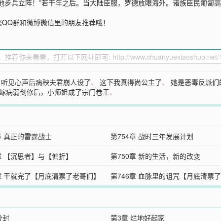
地步兵立阵！”若干年之后。当大陆臣服，罗德放眼海外。诸族臣民匍匐高
您QQ群和微博微信里的朋友推荐哦！
、
听见心声后病秧夫君崩人设了
、
这下我真得尚公主了
、
她是恶毒反派们
嫁病弱剑修后，小师姐成了宗门卷王
、
章 真正的雷霆战士
第754章 战时三年发展计划
1章 【沉思者】与【偏折】
第750章 新的生活，新的改变
7章 干就完了【月底清票了老哥们】
第746章 血脉里的诅咒【月底清票
们】
分封
第3章 烂地好起家