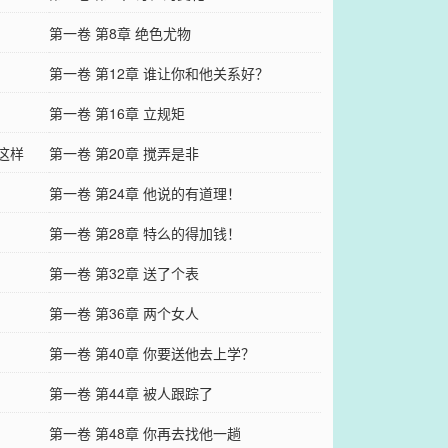
第一卷 第8章 绝色尤物
第一卷 第12章 谁让你和他关系好？
第一卷 第16章 立规矩
这样
第一卷 第20章 搅弄是非
第一卷 第24章 他说的有道理！
第一卷 第28章 特么的得加钱！
第一卷 第32章 送了个表
第一卷 第36章 两个女人
第一卷 第40章 你要送他去上学？
第一卷 第44章 被人跟踪了
第一卷 第48章 你再去找他一趟