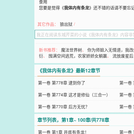
食用
您要是觉得《
我体内有条龙
》还不错的话请不要忘
其它作品：
狼出狱
/
新书推荐：
魔法世界树
、
你为师姐入无情道，我改
衍
、
囤满空间逃荒，农家娇娇女躺赢
、
流放废星后
《我体内有条龙》最新12章节
第一卷 第778章 逮到你了
第一卷 
第一卷 第774章 这才是修仙（三合一）
第一卷
第一卷 第770章 后方无忧？
第一卷 
章节列表，第1章~ 100章/共778章
第一卷 第1章 井底有条龙！
第一卷 