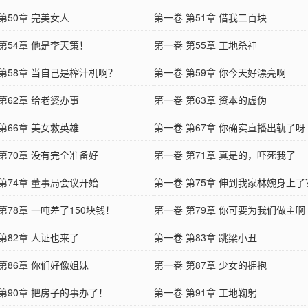
第50章 完美女人
第一卷 第51章 借我二百块
第54章 他是李天策！
第一卷 第55章 工地杀神
 第58章 当自己是榨汁机啊？
第一卷 第59章 你今天好漂亮啊
第62章 给老婆办事
第一卷 第63章 资本的虚伪
第66章 美女救英雄
第一卷 第67章 你确实直播出轨了呀
第70章 没有完全准备好
第一卷 第71章 真是的，吓死我了
第74章 董事局会议开始
第一卷 第75章 伸到我家林婉身上了
第78章 一吨差了150块钱！
第一卷 第79章 你可要为我们做主啊
第82章 人证也来了
第一卷 第83章 跳梁小丑
第86章 你们好像姐妹
第一卷 第87章 少女的拥抱
第90章 把房子的事办了！
第一卷 第91章 工地鞠躬