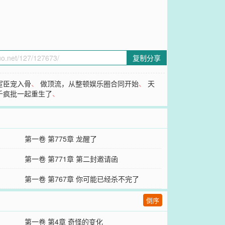
复制分享
宦臣宠入骨
、
做顶流，从整顿娱乐圈合同开始
、
天
千疯批一起重生了
、
第一卷 第775章 龙醒了
！
第一卷 第771章 第二封邀请函
第一卷 第767章 你可能已经杀不完了
倒序
第一卷 第4章 奇怪的变化