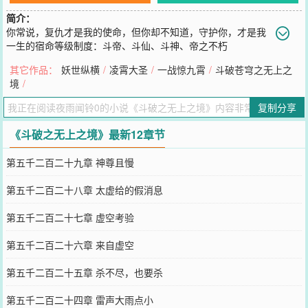
简介：
你常说，复仇才是我的使命，但你却不知道，守护你，才是我
一生的宿命等级制度：斗帝、斗仙、斗神、帝之不朽
您要是觉得《
斗破之无上之境
》还不错的话请不要忘记向您QQ群和微
其它作品：
妖世纵横
/
凌霄大圣
/
一战惊九霄
/
斗破苍穹之无上之
博微信里的朋友推荐哦！
境
/
复制分享
《斗破之无上之境》最新12章节
第五千二百二十九章 神尊且慢
第五千二百二十八章 太虚给的假消息
第五千二百二十七章 虚空考验
第五千二百二十六章 来自虚空
第五千二百二十五章 杀不尽，也要杀
第五千二百二十四章 雷声大雨点小