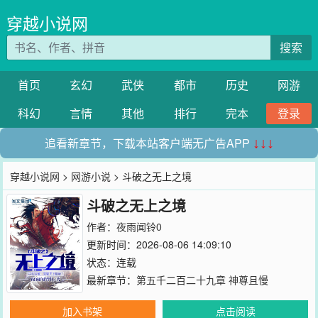
穿越小说网
搜索
首页
玄幻
武侠
都市
历史
网游
科幻
言情
其他
排行
完本
登录
追看新章节，下载本站客户端无广告APP
↓↓↓
穿越小说网
>
网游小说
> 斗破之无上之境
斗破之无上之境
作者：
夜雨闻铃0
更新时间：2026-08-06 14:09:10
状态：连载
最新章节：
第五千二百二十九章 神尊且慢
加入书架
点击阅读