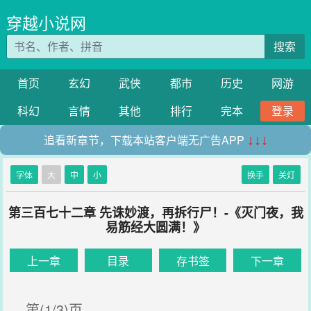
穿越小说网
搜索
首页
玄幻
武侠
都市
历史
网游
科幻
言情
其他
排行
完本
登录
追看新章节，下载本站客户端无广告APP
↓↓↓
字体
大
中
小
换手
关灯
第三百七十二章 先诛妙渡，再拆行尸！-《灭门夜，我
易筋经大圆满！》
上一章
目录
存书签
下一章
第(1/3)页