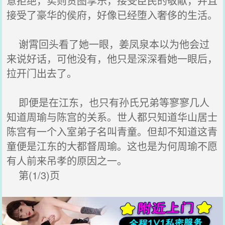
意拒绝，实则贪图享乐，接受臣民的敬献，并且
接受了豪华的侯府，好像已经堕入奢侈的生活。
谢霄回头看了她一眼，姜凤泉本以为他会过
来说好话，可他没有，他只是深深看她一眼后，
拉开门出去了。
即便是在江东，也只有孙氏兄弟等寥寥几人
知道周瑜与陈宫的关系。世人都只知道华山居士
陈宫有一个入室弟子名叫青童。但却不知道这青
童便是江东的大都督周瑜。这也是为何周瑜不愿
有人前来吊孝的原因之一。
第(1/3)页