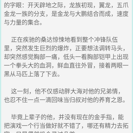
的字眼：开天辟地之际，龙族初现，翼龙，五爪
金龙一族的分支，是金龙与大鹏结合而成，速度
与力量的集合。
正在疾驰的桑达惊悚地看到整个冲锋队伍
里，突然发生巨烈的爆炸，正要想法调转马头，
却突然感觉胸部一痛，低头一看胸部铠甲上出现
一个拳头大的血洞，鲜血直往外冒，接着两眼一
黑从马匹上落了下去。
这一刻，他不仅感动胖大海对他的兄弟情，
也忍不住一点一滴回味当归叔对他的养育之恩。
毕竟上辈子的他，并没有现在的金手指，能
把演戏一个行当做好就不错了，哪还有精力去拓