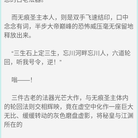
而无痕圣主本人，则是双手飞速结印，口中
念念有词，半步大帝巅峰的恐怖威压毫无保留地
释放出来。
“三生石上定三生，忘川河畔忘川人，六道轮
回，听我号令，逆！”
嗡——！
三件古老的法器光芒大作，与无痕圣主体内
的轮回法则交相辉映，竟在虚空中化作一座巨大
无比、缓缓转动的灰色磨盘虚影，将秘皇与江渊
所在的