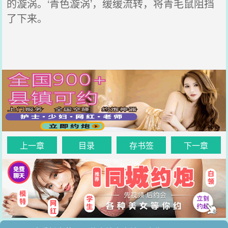
的漩涡。‘青色漩涡’，缓缓流转，将青毛鼠阻挡
了下来。
上一章
目录
存书签
下一章