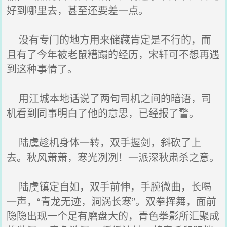
好到哪里去，甚至还要差一点。
没有专门的地方用来储藏肯定是不行的，而
且有了今年被老鼠糟蹋的经历，宋轩可不想再遇
到这种事情了。
用江城本地话说了两句司机之间的暗语，司
机看到同事明白了他的意思，已经报了警。
陆虞趁机身体一转，双手握剑，斜砍了上
去。秋风萧萧，寒光冽冽！一派深秋肃杀之意。
陆虞镇定自如，双手前伸，手腕微曲，长喝
一声，“青龙无迹，洞涡长寒”。双拳挥舞，面前
隐隐出现一个足有磨盘大的，青色拳影所汇聚成