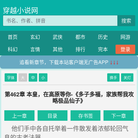
穿越小说网
搜索
首页
玄幻
武侠
都市
历史
网游
科幻
言情
其他
排行
完本
登录
追看新章节，下载本站客户端无广告APP
↓↓↓
字体
大
中
小
换手
关灯
第462章 本皇，在高原等你-《多子多福，家族帮我攻
略极品仙子》
上一章
目录
存书签
下一章
他们手中各自托举着一件散发着浓郁轮回气
息的古老法器。