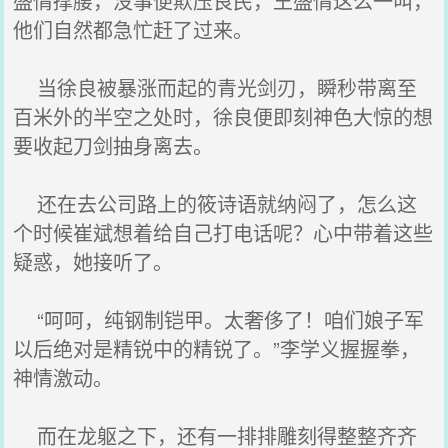
盛情撑腰，没事便欺压良民，王盛情这么一叫，
他们自然都急忙赶了过来。
当徐良被暴涨而起的青光剑刃，瞬秒带离至
百米外的半空之处时，徐良便即刻神色大惊的想
要收起刀剑抽身离去。
还在去公司路上的筱诗语就纳闷了，怎么这
个时候崔斌想着给自己打电话呢？心中带着这些
疑惑，她接听了。
“呵呵，纯钢制铠甲。太奢侈了！咱们娘子军
以后绝对是精锐中的精锐了。”李学义握握拳，
神情激动。
而在龙躯之下，还有一排排雕刻得整整齐齐