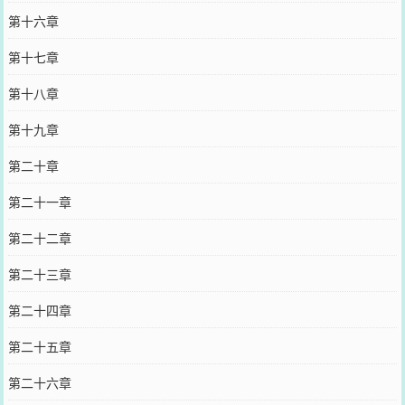
第十六章
第十七章
第十八章
第十九章
第二十章
第二十一章
第二十二章
第二十三章
第二十四章
第二十五章
第二十六章