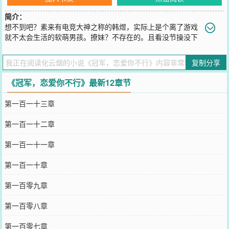
简介：
想不到吧？素来有电竞大神之称的韩煜，实际上是个离了游戏
就不太会生活的软萌男孩。撩妹？不存在的。且看没节操没下
限的顾老板，如何从被撩变为反撩，把这枚生活废男神收入囊中。
您要是觉得《
冠军，恋爱你不行
》还不错的话请不要忘记向您QQ群和
复制分享
微博微信里的朋友推荐哦！
《冠军，恋爱你不行》最新12章节
第一百一十三章
第一百一十二章
第一百一十一章
第一百一十章
第一百零九章
第一百零八章
第一百零七章