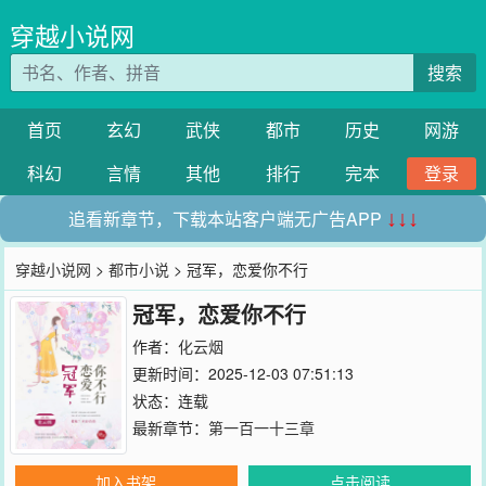
穿越小说网
搜索
首页
玄幻
武侠
都市
历史
网游
科幻
言情
其他
排行
完本
登录
追看新章节，下载本站客户端无广告APP
↓↓↓
穿越小说网
>
都市小说
> 冠军，恋爱你不行
冠军，恋爱你不行
作者：
化云烟
更新时间：2025-12-03 07:51:13
状态：连载
最新章节：
第一百一十三章
加入书架
点击阅读