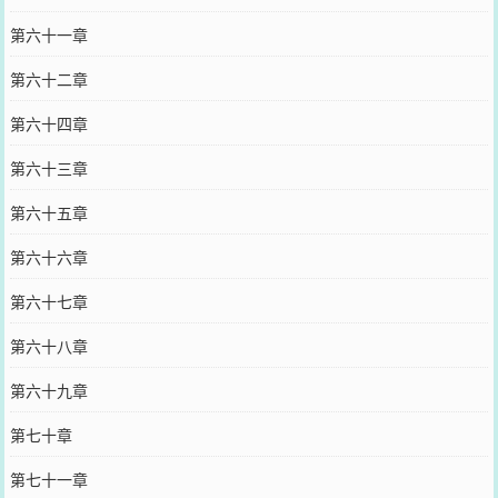
第六十一章
第六十二章
第六十四章
第六十三章
第六十五章
第六十六章
第六十七章
第六十八章
第六十九章
第七十章
第七十一章