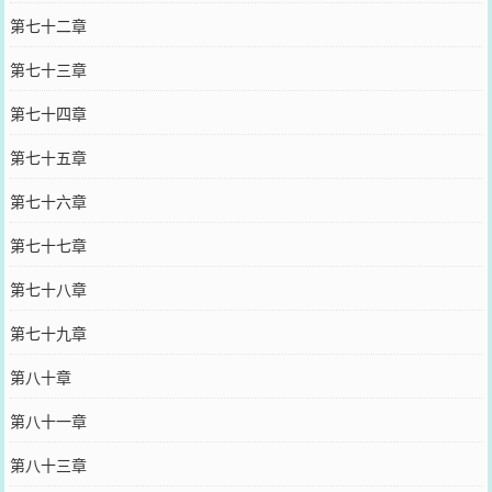
第七十二章
第七十三章
第七十四章
第七十五章
第七十六章
第七十七章
第七十八章
第七十九章
第八十章
第八十一章
第八十三章