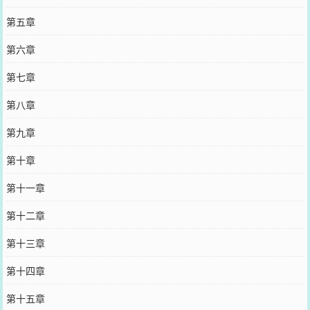
第五章
第六章
第七章
第八章
第九章
第十章
第十一章
第十二章
第十三章
第十四章
第十五章