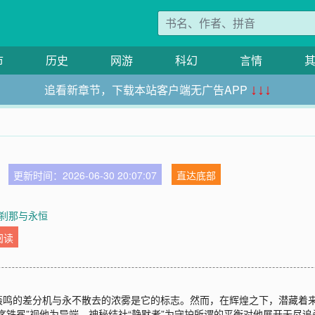
市
历史
网游
科幻
言情
追看新章节，下载本站客户端无广告APP
↓↓↓
更新时间：2026-06-30 20:07:07
直达底部
 刹那与永恒
阅读
、轰鸣的差分机与永不散去的浓雾是它的标志。然而，在辉煌之下，潜藏着来
序铁冕”视他为异端，神秘结社“静默者”为守护所谓的平衡对他展开无尽追