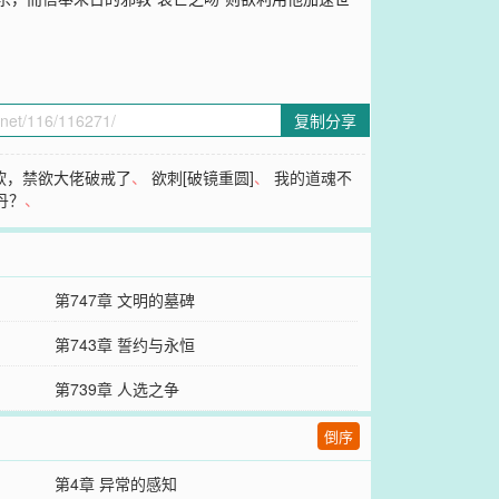
复制分享
软，禁欲大佬破戒了
、
欲刺[破镜重圆]
、
我的道魂不
丹？
、
第747章 文明的墓碑
第743章 誓约与永恒
第739章 人选之争
倒序
第4章 异常的感知