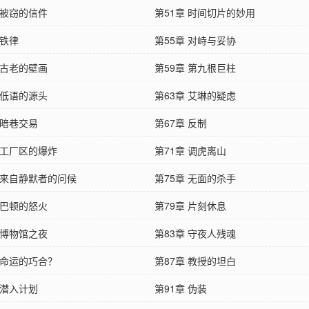
 被窃的信件
第51章 时间切片的妙用
 铁律
第55章 对峙与妥协
 古老的壁画
第59章 第九根巨柱
 低语的源头
第63章 艾琳的疑虑
 暗巷交易
第67章 反制
 工厂区的爆炸
第71章 调虎离山
章 来自静默者的问候
第75章 无面的杀手
 巴顿的怒火
第79章 片刻休息
 博物馆之夜
第83章 守夜人残魂
 命运的巧合？
第87章 教授的坦白
 潜入计划
第91章 伪装