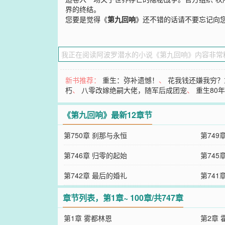
界的终结。
您要是觉得《
第九回响
》还不错的话请不要忘记向
新书推荐：
重生：弥补遗憾！
、
花我钱还嫌我穷？
朽
、
八零改嫁绝嗣大佬，随军后成团宠
、
重生80
《第九回响》最新12章节
第750章 刹那与永恒
第749
第746章 归零的起始
第745
第742章 最后的婚礼
第741
章节列表，第1章~ 100章/共747章
第1章 雾都林恩
第2章