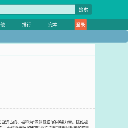
搜索
其他
排行
完本
登录
自远古的、被称为“深渊低语”的神秘力量。陈维被
杀，而信奉末日的邪教“衰亡之吻”则欲利用他加速世