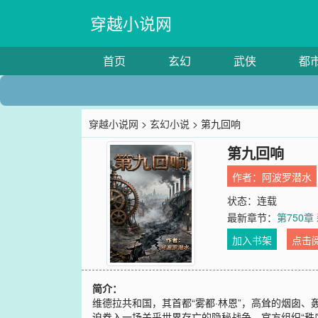
穿越小说网
首页
玄幻
武侠
都
穿越小说网
>
玄幻小说
> 第九回响
第九回响
作者：
阿波罗潜水
状态：连载
最新章节：
第750章
加入书架
点击
简介：
维德拉共和国，其首都“雾都·林恩”，高耸的烟囱
迫卷入一场关乎世界存亡的隐秘战争。官方组织“秩