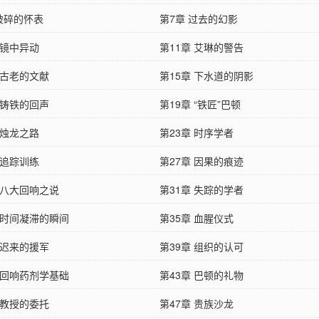
 破碎的怀表
第7章 过去的幻影
 镜中异动
第11章 艾琳的警告
 古老的文献
第15章 下水道的阴影
 铸铁的回声
第19章 “铁匠”巴顿
 烛龙之路
第23章 时序学者
 追踪训练
第27章 因果的痕迹
 八大回响之说
第31章 失踪的学者
 时间凝滞的瞬间
第35章 血腥仪式
 迟来的援军
第39章 组织的认可
 回响药剂学基础
第43章 巴顿的礼物
 教授的委托
第47章 贵族沙龙