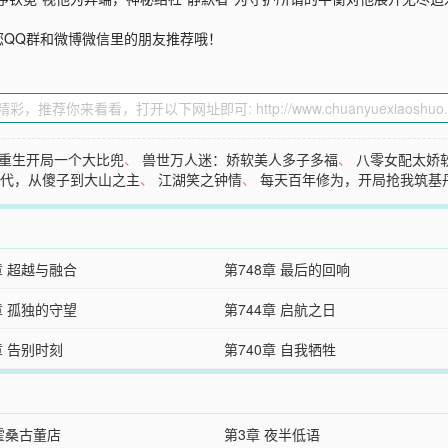
您QQ群和微博微信里的朋友推荐哦！
重生开局一个大比兜
、
兽世万人迷：娇软美人多子多福
、
八零女配太娇
年代，从傻子到大山之主
、
江湖笑之钟情
、
每天百年修为，开局抢我筑基
章 超越与融合
第748章 最后的回响
章 孤独的守望
第744章 启航之日
章 告别时刻
第740章 自我牺牲
 霍桑古董店
第3章 夜半低语