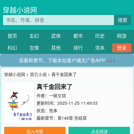
穿越小说网
搜索
首页
玄幻
武侠
都市
历史
网游
科幻
言情
其他
排行
完本
登录
追看新章节，下载本站客户端无广告APP
↓↓↓
穿越小说网
>
其它小说
> 真千金回来了
真千金回来了
作者：
一碗叉烧
更新时间：2025-11-25 11:49:03
状态：完本
最新章节：
第148章 完结章
加入书架
点击阅读