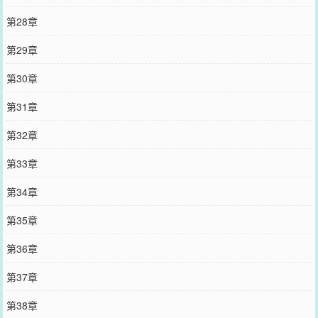
第28章
第29章
第30章
第31章
第32章
第33章
第34章
第35章
第36章
第37章
第38章