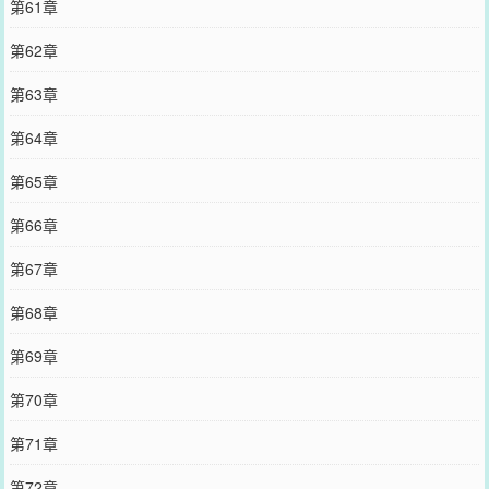
第61章
第62章
第63章
第64章
第65章
第66章
第67章
第68章
第69章
第70章
第71章
第72章