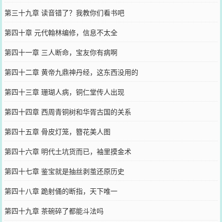
第三十九章 读音错了？我教你们看书吧
第四十章 元代翰林编修，信息不太全
第四十一章 三人断命，宝友你有病啊
第四十二章 黄帝九鼎神丹经，这东西没用的
第四十三章 珊瑚人病，铜仁堂传人出现
第四十四章 西周青铜树和华胥古国的关系
第四十五章 骨皮灯笼，簪花美人图
第四十六章 明代土坑货而已，袖里摸金术
第四十七章 鉴宝就是抽丝剥茧还原历史
第四十八章 跪射俑的断指，天下唯一
第四十九章 茶碗碎了都能斗法吗