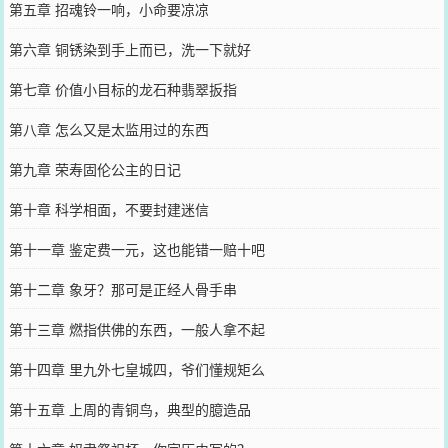
第五章 招魂铃一响，小命要凉凉
第六章 铜锈染到手上而已，洗一下就好
第七章 价值小目标的龙石种翡翠扳指
第八章 怎么又是太监用过的东西
第九章 荣寿固伦公主的日记
第十章 科学相面，不要封建迷信
第十一章 鉴定费一元，这也能错一赔十吧
第十二章 象牙？那可是正经人骨手串
第十三章 燃指供佛的东西，一般人拿不起
第十四章 里九外七皇城四，爷们懂规矩么
第十五章 上周的青铜鸟，典型的臆造品