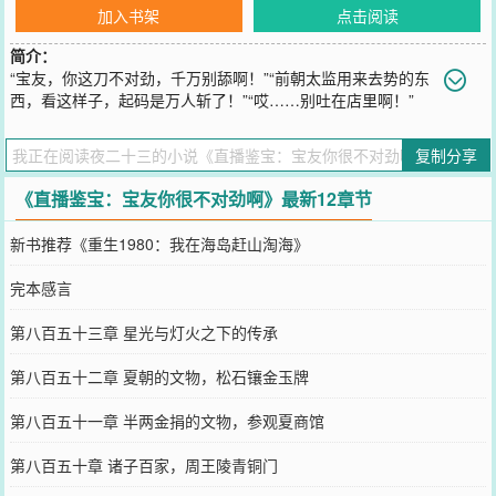
加入书架
点击阅读
简介：
“宝友，你这刀不对劲，千万别舔啊！”“前朝太监用来去势的东
西，看这样子，起码是万人斩了！”“哎……别吐在店里啊！”
“宝友，你这招魂铃也不对劲啊，看你这印堂发黑，是不是最近老出事
啊？”“便宜的处理法子啊？”“回去备上一个骨灰盒就好了，说不定就不
复制分享
用处理了。”……宁帆穿越成古玩世家传人，身怀摸金诅咒，又激活神
级鉴宝系统，本想安安稳稳稳捡漏挣钱。可没想到在不对劲直播鉴宝
《直播鉴宝：宝友你很不对劲啊》最新12章节
的路上越走越远。
您要是觉得《
直播鉴宝：宝友你很不对劲啊
》还不错的话请不要忘记
新书推荐《重生1980：我在海岛赶山淘海》
向您QQ群和微博微信里的朋友推荐哦！
完本感言
第八百五十三章 星光与灯火之下的传承
第八百五十二章 夏朝的文物，松石镶金玉牌
第八百五十一章 半两金捐的文物，参观夏商馆
第八百五十章 诸子百家，周王陵青铜门