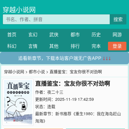
穿越小说网
搜索
首页
玄幻
武侠
都市
历史
网游
科幻
言情
其他
排行
完本
登录
追看新章节，下载本站客户端无广告APP
↓↓↓
穿越小说网
>
都市小说
> 直播鉴宝：宝友你很不对劲啊
直播鉴宝：宝友你很不对劲啊
作者：
夜二十三
更新时间：2025-11-19 17:42:59
状态：连载
最新章节：
新书推荐《重生1980：我在海岛赶山
淘海》