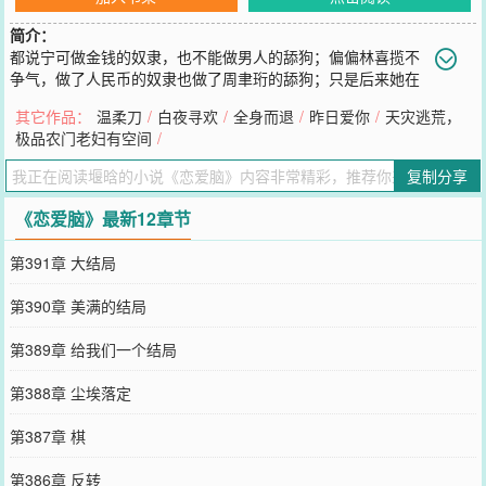
简介：
都说宁可做金钱的奴隶，也不能做男人的舔狗；偏偏林喜揽不
争气，做了人民币的奴隶也做了周聿珩的舔狗；只是后来她在
抢银行和抢男人之间选择了抢男人饭碗.....
其它作品：
温柔刀
/
白夜寻欢
/
全身而退
/
昨日爱你
/
天灾逃荒，
您要是觉得《
恋爱脑
》还不错的话请不要忘记向您QQ群和微博微信里
极品农门老妇有空间
/
的朋友推荐哦！
复制分享
《恋爱脑》最新12章节
第391章 大结局
第390章 美满的结局
第389章 给我们一个结局
第388章 尘埃落定
第387章 棋
第386章 反转