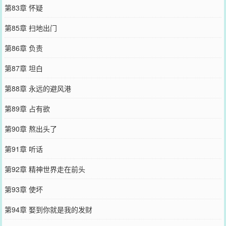
第83章 怀疑
第85章 扫地出门
第86章 负责
第87章 坦白
第88章 永远的避风港
第89章 占有欲
第90章 熬出头了
第91章 听话
第92章 精神世界走在前头
第93章 使坏
第94章 娶到你就是我的发财