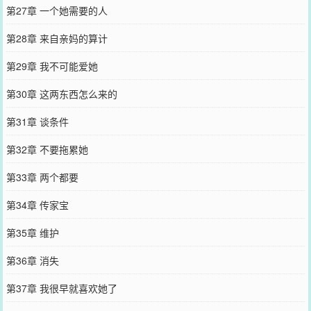
第27章 一个她需要的人
第28章 来自亲妈的算计
第29章 我不可能爱她
第30章 这两东西怎么来的
第31章 谈条件
第32章 不要拖累她
第33章 两个都要
第34章 传家宝
第35章 维护
第36章 消失
第37章 我很早就喜欢她了