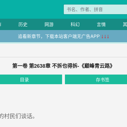
市
历史
网游
科幻
言情
追看新章节，下载本站客户端无广告APP
↓↓↓
第一卷 第2638章 不拆也得拆-《巅峰青云路》
目录
存书签
的村民们谈话。