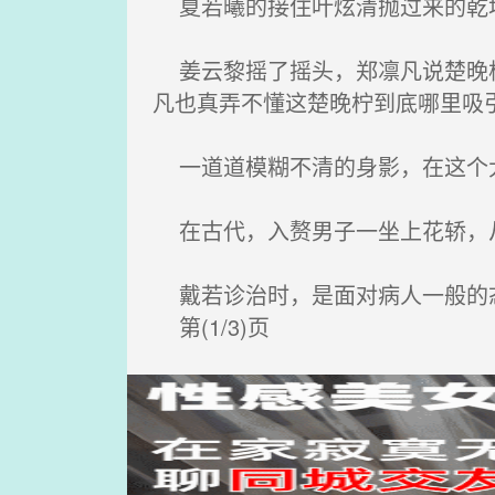
夏若曦的接住叶炫清抛过来的乾坤
姜云黎摇了摇头，郑凛凡说楚晚柠
凡也真弄不懂这楚晚柠到底哪里吸
一道道模糊不清的身影，在这个
在古代，入赘男子一坐上花轿，
戴若诊治时，是面对病人一般的态
第(1/3)页