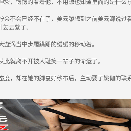
袋，愣愣的看着他，不用想也知道里面的是什么
会不会已经不在了，姜云黎想到之前姜云卿说过看
引姜云黎了。
大漩涡当中步履蹒跚的缓缓的移动着。
从此就离不开被人耻笑一辈子的命运了。
度，却在她的脚裏好纱布后，主动要了姚伽的联系