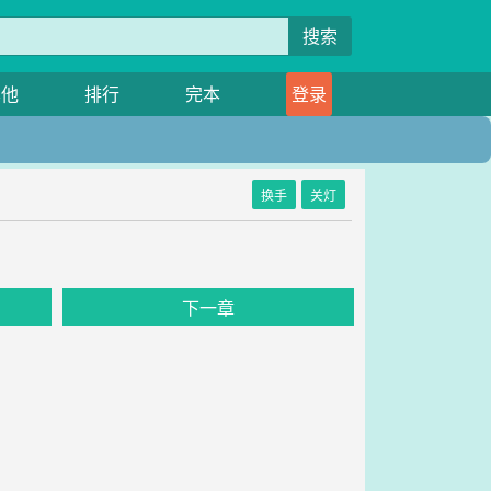
搜索
其他
排行
完本
登录
换手
关灯
下一章