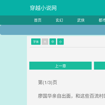
穿越小说网
首页
玄幻
武侠
都
字体
大
中
小
上一章
第(1/3)页
廖国华亲自出面，和这些百流村