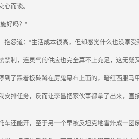
交心而谈。
施好吗？”
抱怨道：“生活成本很高，但却感觉什么也没享受到
禁制，连灵气的供应也完全算不上充足，这无疑
到了踩着板砖蹲在厉鬼幕布上面的，暗红西服马甲
安排任务，反而让李昌把家伙事都拿了出来，直接
车还能开，至于另一个早被反坦克地雷炸成一团