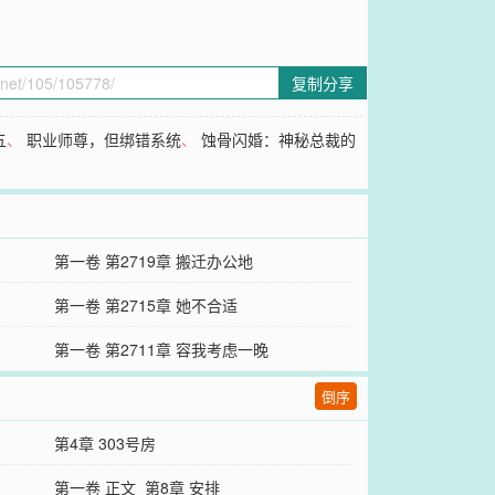
复制分享
五
、
职业师尊，但绑错系统
、
蚀骨闪婚：神秘总裁的
第一卷 第2719章 搬迁办公地
第一卷 第2715章 她不合适
第一卷 第2711章 容我考虑一晚
倒序
第4章 303号房
第一卷 正文_第8章 安排