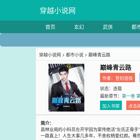
穿越小说网
首页
玄幻
武侠
都
穿越小说网
>
都市小说
> 巅峰青云路
巅峰青云路
作者：
登封造极
状态：连载
最新章节：
第一卷 第
加入书架
点击
简介：
县林业局的小科员左开宇因为家传绝活“左氏正骨手
一路直上！人生大事几多年，不舍权柄爱红颜。蓦