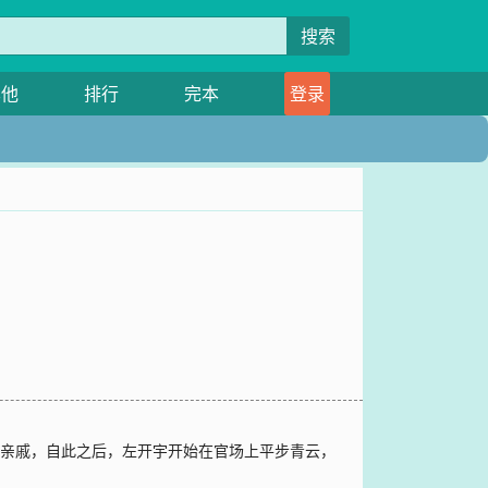
搜索
其他
排行
完本
登录
的亲戚，自此之后，左开宇开始在官场上平步青云，