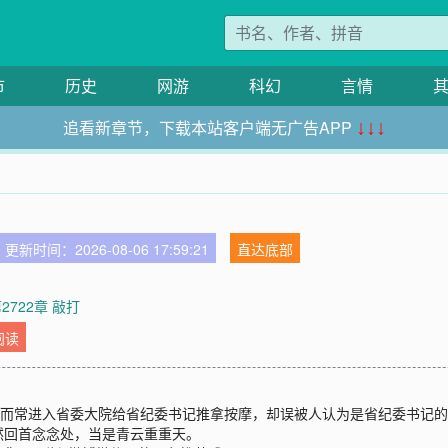
市
历史
网游
科幻
言情
追看新章节，下载本站客户端无广告APP
↓↓↓
更新时间：2026-08-06 17:59:21
直达底部
2722章 敲打
阅读
”而常进入省委大院给省纪委书记推拿按摩，却误被人认为是省纪委书记
然回首念念处，当是青云重重天。