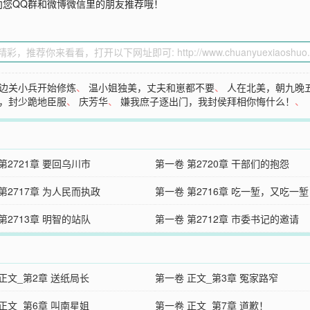
向您QQ群和微博微信里的朋友推荐哦！
边关小兵开始修炼
、
温小姐独美，丈夫和崽都不要
、
人在北美，朝九晚
，封少跪地臣服
、
庆芳华
、
嫌我庶子逐出门，我封侯拜相你悔什么！
、
第2721章 要回乌川市
第一卷 第2720章 干部们的抱怨
第2717章 为人民而执政
第一卷 第2716章 吃一堑，又吃一堑
第2713章 明智的站队
第一卷 第2712章 市委书记的邀请
正文_第2章 送纸局长
第一卷 正文_第3章 冤家路窄
正文_第6章 叫南星姐
第一卷 正文_第7章 道歉！