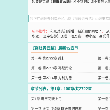
您要是觉得《
巅峰青云路
》还不错的话请不要忘记
新书推荐：
和死对头订婚后，被迫和他同居了
、
从
私宠
、
全宇宙都知道陛下暗恋我
、
乔小姐一身反骨
《巅峰青云路》最新12章节
第一卷 第2722章 敲打
第一卷 
第一卷 第2718章 再起舆论
第一卷 
第一卷 第2714章 为利为患
第一卷 
章节列表，第1章~ 100章/共2722章
第1章 霸王花硬上弓
第一卷 
第一卷 正文_第5章 陈天来的自救
第一卷 